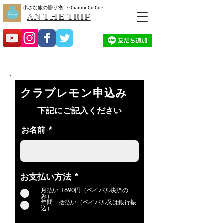
小さな旅の贈り物
～Granny Go Go～
AN THE TRIP
クラブレモン申込み
下記にご記入ください
お名前
お支払い方法
*
月払い 1690円（ペイパル決済の
み）
年間一括払い（ペイパル又は銀行振
込）